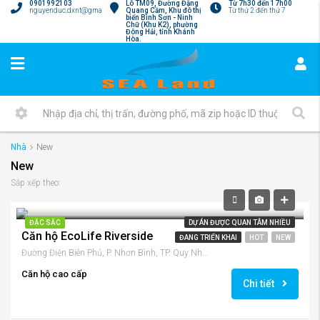
0901992103
Lô TM09, Đường Đặng
Từ 7h30 đến 17h00
nguyenduc.dxnt@gmail.com
Quang Cầm, Khu đô thị
Từ thứ 2 đến thứ 7
biển Bình Sơn - Ninh
Chữ (Khu K2), phường
Đông Hải, tỉnh Khánh
Hòa.
Nhà
New
New
Sắp xếp theo:
ĐẶC SẮC
DỰ ÁN ĐƯỢC QUAN TÂM NHIỀU
Căn hộ EcoLife Riverside
ĐANG TRIỂN KHAI
HOT
NEW
Đường Điện Biên Phủ, P. Nhơn Bình, TP. Quy Nhơn
Căn hộ cao cấp
Chi tiết