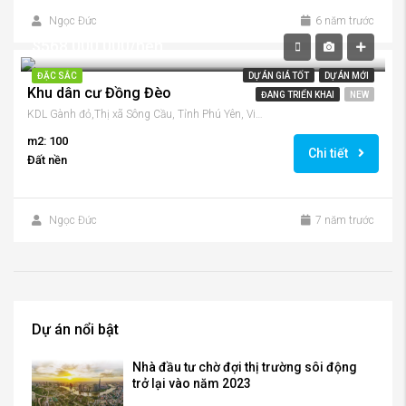
Ngọc Đức
6 năm trước
$568,000,000/nền
ĐẶC SẮC
DỰ ÁN GIÁ TỐT
DỰ ÁN MỚI
Khu dân cư Đồng Đèo
ĐANG TRIỂN KHAI
NEW
KDL Gành đỏ,Thị xã Sông Cầu, Tỉnh Phú Yên, Việt Nam
m2: 100
Chi tiết
Đất nền
Ngọc Đức
7 năm trước
Dự án nổi bật
Nhà đầu tư chờ đợi thị trường sôi động
trở lại vào năm 2023