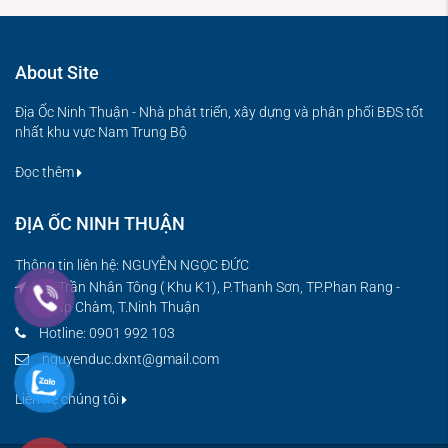
About Site
Địa Ốc Ninh Thuận - Nhà phát triển, xây dựng và phân phối BĐS tốt
nhất khu vực Nam Trung Bộ
Đọc thêm
ĐỊA ỐC NINH THUẬN
Thông tin liên hệ: NGUYỄN NGỌC ĐỨC
08 Trần Nhân Tông ( Khu K1), P.Thanh Sơn, TP.Phan Rang -
Tháp Chàm, T.Ninh Thuận
Hotline: 0901 992 103
nguyenduc.dxnt@gmail.com
Liên hệ chúng tôi