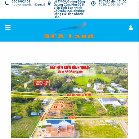
0901992103
Lô TM09, Đường Đặng
Từ 7h30 đến 17h00
nguyenduc.dxnt@gmail.com
Quang Cầm, Khu đô thị
Từ thứ 2 đến thứ 7
biển Bình Sơn - Ninh
Chữ (Khu K2), phường
Đông Hải, tỉnh Khánh
Hòa.