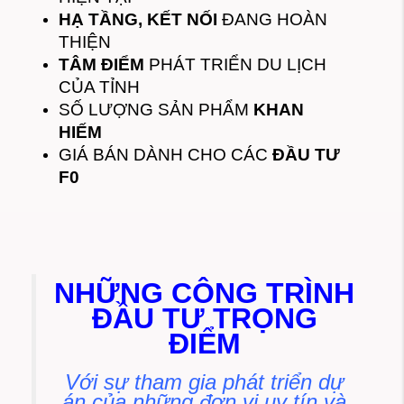
HẠ TẦNG, KẾT NỐI
ĐANG HOÀN
THIỆN
TÂM ĐIỂM
PHÁT TRIỂN DU LỊCH
CỦA TỈNH
SỐ LƯỢNG SẢN PHẨM
KHAN
HIẾM
GIÁ BÁN DÀNH CHO CÁC
ĐẦU TƯ
F0
NHỮNG CÔNG TRÌNH
ĐẦU TƯ TRỌNG
ĐIỂM
Với sự tham gia phát triển dự
án của những đơn vị uy tín và