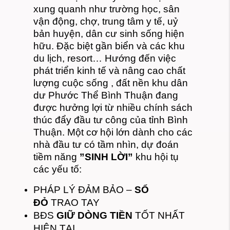
xung quanh như trường học, sân
vận động, chợ, trung tâm y tế, uỷ
bản huyện, dân cư sinh sống hiện
hữu. Đặc biệt gần biển và các khu
du lịch, resort… Hướng đến việc
phát triển kinh tế và nâng cao chất
lượng cuộc sống , đất nền khu dân
dư Phước Thể Bình Thuận đang
được hưởng lợi từ nhiều chính sách
thúc đẩy đầu tư công của tỉnh Bình
Thuận. Một cơ hội lớn dành cho các
nhà đầu tư có tầm nhìn, dự đoán
tiềm năng
”SINH LỜI”
khu hội tụ
các yếu tố:
PHÁP LÝ ĐẢM BẢO –
SỔ
ĐỎ
TRAO TAY
BĐS
GIỮ DÒNG TIỀN
TỐT NHẤT
HIỆN TẠI