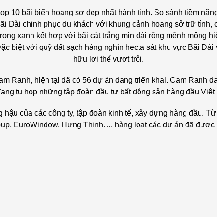
top 10 bãi biển hoang sơ đẹp nhất hành tinh. So sánh tiềm năng
i Dài chinh phục du khách với khung cảnh hoang sở trữ tình, c
rong xanh kết hợp với bãi cát trắng mịn dài rộng mênh mông hiệ
c biệt với quỹ đất sạch hàng nghìn hecta sát khu vực Bãi Dà
hữu lợi thế vượt trội.
 Cam Ranh, hiện tại đã có 56 dự án đang triển khai. Cam Ranh đ
đang tụ họp những tập đoàn đầu tư bất dộng sản hàng đầu Việt
 hậu của các công ty, tập đoàn kinh tế, xây dựng hàng đầu.
Từ
oup, EuroWindow, Hưng Thịnh…. hàng loạt các dự án đã được b