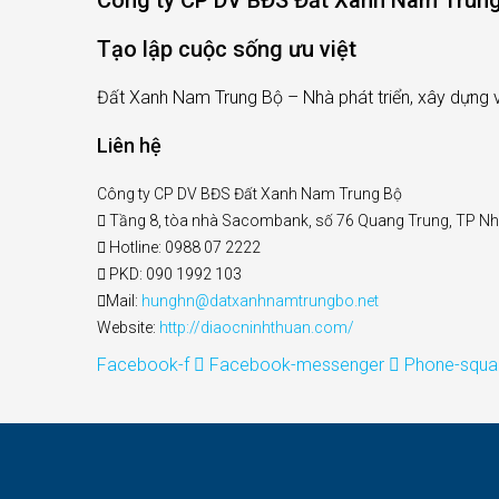
Công ty CP DV BĐS Đất Xanh Nam Trun
Tạo lập cuộc sống ưu việt
Đất Xanh Nam Trung Bộ – Nhà phát triển, xây dựng 
Liên hệ
Công ty CP DV BĐS Đất Xanh Nam Trung Bộ
Tầng 8, tòa nhà Sacombank, số 76 Quang Trung, TP N
Hotline: 0988 07 2222
PKD: 090 1992 103
Mail:
hunghn@datxanhnamtrungbo.net
Website:
http://diaocninhthuan.com/
Facebook-f
Facebook-messenger
Phone-squar