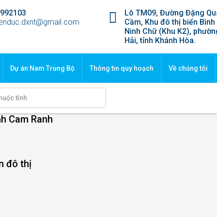
1992103
Lô TM09, Đường Đặng Qu
enduc.dxnt@gmail.com
Cầm, Khu đô thị biển Bình
Ninh Chữ (Khu K2), phườ
Hải, tỉnh Khánh Hòa.
Dự án Nam Trung Bộ
Thông tin quy hoạch
Về chúng tôi
ịnh Cam Ranh
n đô thị