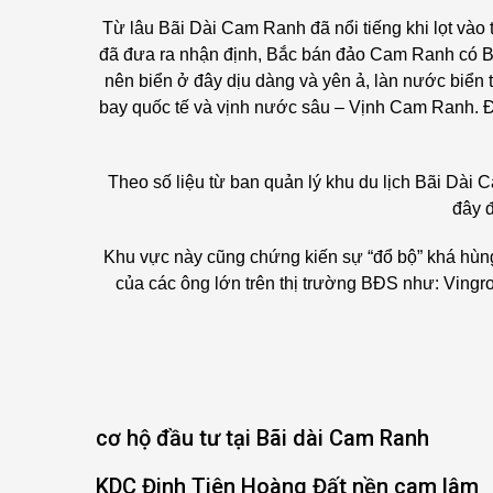
Từ lâu Bãi Dài Cam Ranh đã nổi tiếng khi lọt vào 
đã đưa ra nhận định, Bắc bán đảo Cam Ranh có Bã
nên biển ở đây dịu dàng và yên ả, làn nước biển t
bay quốc tế và vịnh nước sâu – Vịnh Cam Ranh. Đặ
Theo số liệu từ ban quản lý khu du lịch Bãi Dài
đây 
Khu vực này cũng chứng kiến sự “đổ bộ” khá hùng
của các ông lớn trên thị trường BĐS như: Vingr
cơ hộ đầu tư tại Bãi dài Cam Ranh
KDC Đinh Tiên Hoàng Đất nền cam lâm