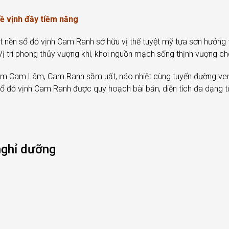
ề vịnh đầy tiềm năng
 nền sổ đỏ vịnh Cam Ranh sở hữu vị thế tuyệt mỹ tựa sơn hướng 
 Vị trí phong thủy vượng khí, khơi nguồn mạch sống thịnh vượng ch
 tâm Cam Lâm, Cam Ranh sầm uất, náo nhiệt cùng tuyến đường v
n sổ đỏ vịnh Cam Ranh được quy hoạch bài bản, diện tích đa dạ
nghỉ dưỡng