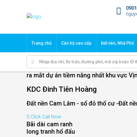
090
nguy
Trang chủ
Căn hộ cao cấp
Đất nền, Nhà Phố
ra mắt dự án tiềm năng nhất khu vực V
KDC Đinh Tiên Hoàng
Đất nền Cam Lâm - sổ đỏ thổ cư -Đất nề
Click Call Now
Bãi dài cam ranh
long tranh hổ đấu