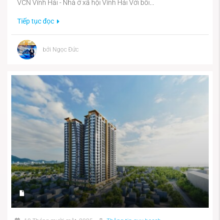
VCN Vĩnh Hải - Nhà ở xã hội Vĩnh Hải Với bối...
Tiếp tục đọc
bởi Ngọc Đức