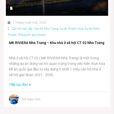
5 Tháng mười một, 2025
Căn hộ cao cấp
,
Căn hộ Nha Trang
,
Dự án Khánh Hoà
,
Dự án Ninh
Thuận
,
Thông tin quy hoạch
MK RIVIERA Nha Trang – Khu nhà ở xã hội CT 02 Nha Trang
Nhà ở xã hội CT 02 ( MK RIVIERA Nha Trang) là một trong
những dự án đóng vai trò quan trọng trong việc hiện thực hóa
Đề án quốc gia đầu tư xây dựng ít nhất 1 triệu căn hộ nhà ở
xã hội giai đoạn 2021 - 2030.
Tiếp tục đọc
bởi Ngọc Đức