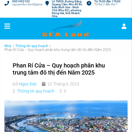
0901992103
Lô TM09, Đường Đặng
Từ 7h30 đến 17h00
nguyenduc.dxnt@gmail.com
Quang Cầm, Khu đô thị
Từ thứ 2 đến thứ 7
biển Bình Sơn - Ninh
Chữ (Khu K2), phường
Đông Hải, tỉnh Khánh
Hòa.
Nhà
Thông tin quy hoạch
Phan Rí Cửa – Quy hoạch phân khu trung tâm đô thị đến Năm 2025
Phan Rí Cửa – Quy hoạch phân khu
trung tâm đô thị đến Năm 2025
bởi
Ngọc Đức
22 Tháng 9, 2023
Thông tin quy hoạch
0