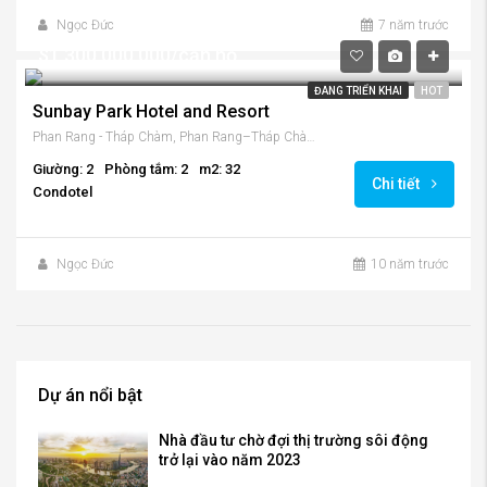
Ngọc Đức
7 năm trước
$1,300,000,000/căn hộ
ĐANG TRIỂN KHAI
HOT
Sunbay Park Hotel and Resort
Phan Rang - Tháp Chàm, Phan Rang–Tháp Chàm, Tỉnh Ninh Thuận, Việt Nam
Giường: 2
Phòng tắm: 2
m2: 32
Chi tiết
Condotel
Ngọc Đức
10 năm trước
Dự án nổi bật
Nhà đầu tư chờ đợi thị trường sôi động
trở lại vào năm 2023