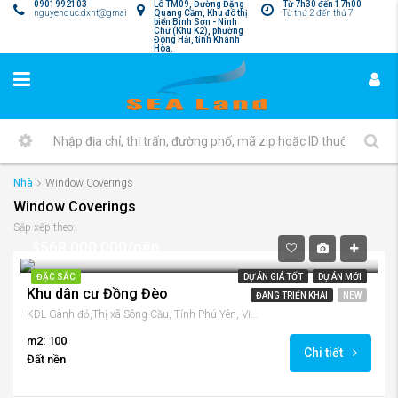
0901992103
Lô TM09, Đường Đặng
Từ 7h30 đến 17h00
nguyenduc.dxnt@gmail.com
Quang Cầm, Khu đô thị
Từ thứ 2 đến thứ 7
biển Bình Sơn - Ninh
Chữ (Khu K2), phường
Đông Hải, tỉnh Khánh
Hòa.
Nhà
Window Coverings
Window Coverings
Sắp xếp theo:
$568,000,000/nền
ĐẶC SẮC
DỰ ÁN GIÁ TỐT
DỰ ÁN MỚI
Khu dân cư Đồng Đèo
ĐANG TRIỂN KHAI
NEW
KDL Gành đỏ,Thị xã Sông Cầu, Tỉnh Phú Yên, Việt Nam
m2: 100
Chi tiết
Đất nền