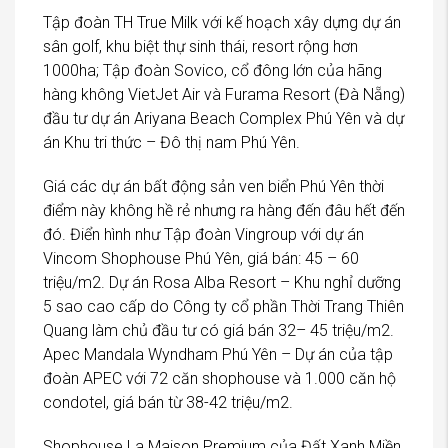
Tập đoàn TH True Milk với kế hoạch xây dựng dự án
sân golf, khu biệt thự sinh thái, resort rộng hơn
1000ha; Tập đoàn Sovico, cổ đông lớn của hãng
hàng không VietJet Air và Furama Resort (Đà Nẵng)
đầu tư dự án Ariyana Beach Complex Phú Yên và dự
án Khu tri thức – Đô thị nam Phú Yên.
Giá các dự án bất động sản ven biển Phú Yên thời
điểm này không hề rẻ nhưng ra hàng đến đâu hết đến
đó. Điển hình như Tập đoàn Vingroup với dự án
Vincom Shophouse Phú Yên, giá bán: 45 – 60
triệu/m2. Dự án Rosa Alba Resort – Khu nghỉ dưỡng
5 sao cao cấp do Công ty cổ phần Thời Trang Thiên
Quang làm chủ đầu tư có giá bán 32– 45 triệu/m2.
Apec Mandala Wyndham Phú Yên – Dự án của tập
đoàn APEC với 72 căn shophouse và 1.000 căn hộ
condotel, giá bán từ 38-42 triệu/m2.
Shophouse La Maison Premium của Đất Xanh Miền