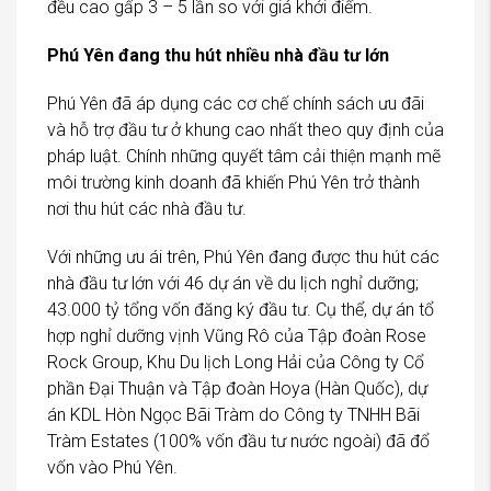
đều cao gấp 3 – 5 lần so với giá khởi điểm.
Phú Yên đang thu hút nhiều nhà đầu tư lớn
Phú Yên đã áp dụng các cơ chế chính sách ưu đãi
và hỗ trợ đầu tư ở khung cao nhất theo quy định của
pháp luật. Chính những quyết tâm cải thiện mạnh mẽ
môi trường kinh doanh đã khiến Phú Yên trở thành
nơi thu hút các nhà đầu tư.
Với những ưu ái trên, Phú Yên đang được thu hút các
nhà đầu tư lớn với 46 dự án về du lịch nghỉ dưỡng;
43.000 tỷ tổng vốn đăng ký đầu tư. Cụ thể, dự án tổ
hợp nghỉ dưỡng vịnh Vũng Rô của Tập đoàn Rose
Rock Group, Khu Du lịch Long Hải của Công ty Cổ
phần Đại Thuận và Tập đoàn Hoya (Hàn Quốc), dự
án KDL Hòn Ngọc Bãi Tràm do Công ty TNHH Bãi
Tràm Estates (100% vốn đầu tư nước ngoài) đã đổ
vốn vào Phú Yên.