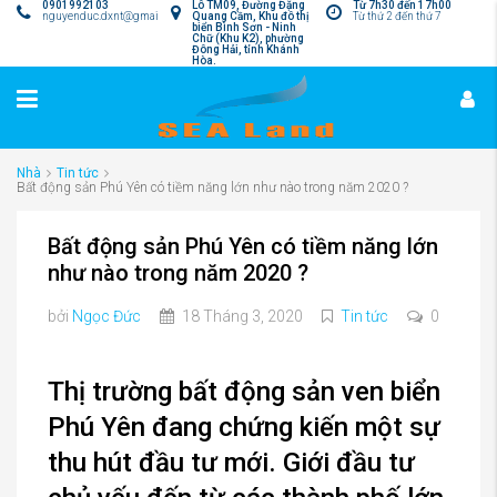
0901992103
Lô TM09, Đường Đặng
Từ 7h30 đến 17h00
nguyenduc.dxnt@gmail.com
Quang Cầm, Khu đô thị
Từ thứ 2 đến thứ 7
biển Bình Sơn - Ninh
Chữ (Khu K2), phường
Đông Hải, tỉnh Khánh
Hòa.
Nhà
Tin tức
Bất động sản Phú Yên có tiềm năng lớn như nào trong năm 2020 ?
Bất động sản Phú Yên có tiềm năng lớn
như nào trong năm 2020 ?
bởi
Ngọc Đức
18 Tháng 3, 2020
Tin tức
0
Thị trường bất động sản ven biển
Phú Yên đang chứng kiến một sự
thu hút đầu tư mới. Giới đầu tư