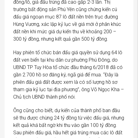
đồng/lô, giá đấu trúng đã cao gấp 2-3 lần. Thị
trường bất động sản Phú Yên cũng chứng kiến cú
đấu giá ngoạn mục 87 lô đất nền trên trục đường
Hùng Vương, xác lập kỷ lục về giá mới ở phân khúc
đất nền khi mức giá dự kiến thu về khoảng 200 –
300 tỷ đồng, nhưng kết quả gần 500 tỷ đồng.
Hay phiên tổ chức bán đấu giá quyền sử dụng 64 lô
đất ven biển tại khu dân cư phường Phú Đông, do
UBND TP Tuy Hòa tổ chức đầu tháng 6/2018 đã có
gần 2.700 hồ sơ đăng ký, ngã giá để mua. “Đây là
phiên đấu giá đất được xem là có số lượng hồ sơ
tham gia kỷ lục tại địa phương”, ông Võ Ngọc Kha –
Chủ tịch UBND thành phố nói.
Ông cũng cho biết, dự kiến của thành phố ban đầu
sẽ thu được chừng 24 tỷ đồng từ việc đấu giá, nhưng
kết quả khá bất ngờ khi thu vào gần 100 tỷ đồng.
Sau phiên đấu giá, hầu hết giá trúng mua các lô đất