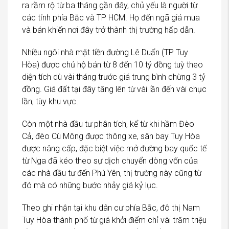
ra rầm rộ từ ba tháng gần đây, chủ yếu là người từ
các tỉnh phía Bắc và TP HCM. Họ đến ngã giá mua
và bán khiến nơi đây trở thành thị trường hấp dẫn.
Nhiều ngôi nhà mặt tiền đường Lê Duẩn (TP Tuy
Hòa) được chủ hộ bán từ 8 đến 10 tỷ đồng tuỳ theo
diện tích dù vài tháng trước giá trung bình chừng 3 tỷ
đồng. Giá đất tại đây tăng lên từ vài lần đến vài chục
lần, tùy khu vực.
Còn một nhà đầu tư phân tích, kể từ khi hầm Đèo
Cả, đèo Cù Mông được thông xe, sân bay Tuy Hòa
được nâng cấp, đặc biệt việc mở đường bay quốc tế
từ Nga đã kéo theo sự dịch chuyển dòng vốn của
các nhà đầu tư đến Phú Yên, thị trường này cũng từ
đó mà có những bước nhảy giá kỷ lục.
Theo ghi nhận tại khu dân cư phía Bắc, đô thị Nam
Tuy Hòa thành phố từ giá khởi điểm chỉ vài trăm triệu