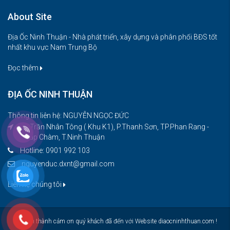
About Site
Địa Ốc Ninh Thuận - Nhà phát triển, xây dựng và phân phối BĐS tốt
nhất khu vực Nam Trung Bộ
Đọc thêm
ĐỊA ỐC NINH THUẬN
Thông tin liên hệ: NGUYỄN NGỌC ĐỨC
08 Trần Nhân Tông ( Khu K1), P.Thanh Sơn, TP.Phan Rang -
Tháp Chàm, T.Ninh Thuận
Hotline: 0901 992 103
nguyenduc.dxnt@gmail.com
Liên hệ chúng tôi
Xin trân thành cảm ơn quý khách đã đến với Website diaocninhthuan.com !