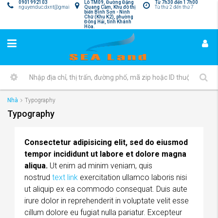
0901992103
Lô TM09, Đường Đặng
Từ 7h30 đến 17h00
nguyenduc.dxnt@gmail.com
Quang Cầm, Khu đô thị
Từ thứ 2 đến thứ 7
biển Bình Sơn - Ninh
Chữ (Khu K2), phường
Đông Hải, tỉnh Khánh
Hòa.
Nhà
Typography
Typography
Consectetur adipisicing elit, sed do eiusmod
tempor incididunt ut labore et dolore magna
aliqua.
Ut enim ad minim veniam, quis
nostrud
text link
exercitation ullamco laboris nisi
ut aliquip ex ea commodo consequat. Duis aute
irure dolor in reprehenderit in voluptate velit esse
cillum dolore eu fugiat nulla pariatur. Excepteur