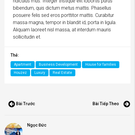
ridiculus mus. Integer tristique elit lobortis purus
bibendum, quis dictum metus mattis. Phasellus
posuere felis sed eros porttitor mattis. Curabitur
massa magna, tempor in blandit id, porta in ligula.
Aliquam laoreet nisl massa, at interdum mauris
sollicitudin et.
Thẻ:
Apartment
Business Development
House for families
Houzez
Luxury
Real Estate
Bài Trước
Bài Tiếp Theo
Ngọc Đức