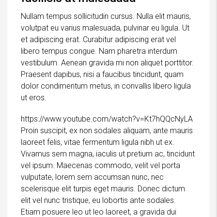
Nullam tempus sollicitudin cursus. Nulla elit mauris,
volutpat eu varius malesuada, pulvinar eu ligula. Ut
et adipiscing erat. Curabitur adipiscing erat vel
libero tempus congue. Nam pharetra interdum
vestibulum. Aenean gravida mi non aliquet porttitor.
Praesent dapibus, nisi a faucibus tincidunt, quam
dolor condimentum metus, in convallis libero ligula
ut eros.
https://www.youtube.com/watch?v=Kt7hQQcNyLA
Proin suscipit, ex non sodales aliquam, ante mauris
laoreet felis, vitae fermentum ligula nibh ut ex.
Vivamus sem magna, iaculis ut pretium ac, tincidunt
vel ipsum. Maecenas commodo, velit vel porta
vulputate, lorem sem accumsan nunc, nec
scelerisque elit turpis eget mauris. Donec dictum
elit vel nunc tristique, eu lobortis ante sodales.
Etiam posuere leo ut leo laoreet, a gravida dui