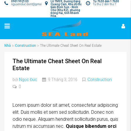
0901992103
Lô TM09, Đường Đặng
Từ 7h30 đến 17h00
nguyenduc.dxnt@gmail.com
Quang Cầm, Khu đô thị
Từ thứ 2 đến thứ 7
biển Bình Sơn - Ninh
Chữ (Khu K2), phường
Đông Hải, tỉnh Khánh
Hòa.
Nhà
Construction
The Ultimate Cheat Sheet On Real Estate
The Ultimate Cheat Sheet On Real
Estate
bởi
Ngọc Đức
9 Tháng 3, 2016
Construction
0
Lorem ipsum dolor sit amet, consectetur adipiscing
elit. Duis mollis et sem sed sollicitudin. Donec non
odio neque. Aliquam hendrerit sollicitudin purus, quis
rutrum mi accumsan nec.
Quisque bibendum orci