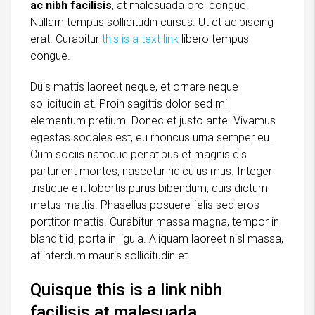
ac nibh facilisis
, at malesuada orci congue.
Nullam tempus sollicitudin cursus. Ut et adipiscing
erat. Curabitur
this is a text link
libero tempus
congue.
Duis mattis laoreet neque, et ornare neque
sollicitudin at. Proin sagittis dolor sed mi
elementum pretium. Donec et justo ante. Vivamus
egestas sodales est, eu rhoncus urna semper eu.
Cum sociis natoque penatibus et magnis dis
parturient montes, nascetur ridiculus mus. Integer
tristique elit lobortis purus bibendum, quis dictum
metus mattis. Phasellus posuere felis sed eros
porttitor mattis. Curabitur massa magna, tempor in
blandit id, porta in ligula. Aliquam laoreet nisl massa,
at interdum mauris sollicitudin et.
Quisque this is a link nibh
facilisis at malesuada