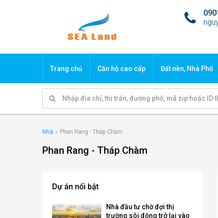
090
ngu
Trang chủ
Căn hộ cao cấp
Đất nền, Nhà Phố
Nhà
Phan Rang - Tháp Chàm
Phan Rang - Tháp Chàm
Dự án nổi bật
Nhà đầu tư chờ đợi thị
trường sôi động trở lại vào