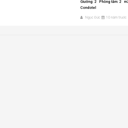
Giường: 2
Phòng tắm: 2
m2
Condotel
Ngọc Đức
10 năm trước