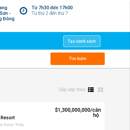
ang
Từ 7h30 đến 17h00
Sơn -
Từ thứ 2 đến thứ 7
ng Đông
Tạo danh sách
Tìm kiếm
Sắp xếp theo:
$1,300,000,000/căn
hộ
 Resort
Phan Rang - Tháp Chàm, Phan Rang–Tháp Chàm, Tỉnh Ninh Thuận, Việt Nam