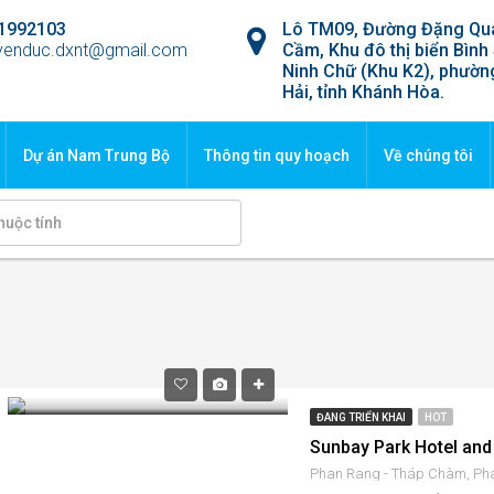
1992103
Lô TM09, Đường Đặng Qu
yenduc.dxnt@gmail.com
Cầm, Khu đô thị biển Bình 
Ninh Chữ (Khu K2), phườ
Hải, tỉnh Khánh Hòa.
Dự án Nam Trung Bộ
Thông tin quy hoạch
Về chúng tôi
ĐANG TRIỂN KHAI
HOT
Sunbay Park Hotel and