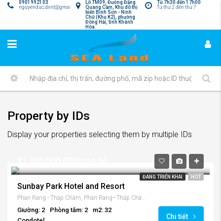
0901992103
Lô TM09, Đường Đặng
Từ 7h30 đến 17h00
nguyenduc.dxnt@gmail.com
Quang Cầm, Khu đô thị
Từ thứ 2 đến thứ 7
biển Bình Sơn - Ninh
Chữ (Khu K2), phường
Đông Hải, tỉnh Khánh
Hòa.
Property by IDs
Display your properties selecting them by multiple IDs
$1,300,000,000/căn hộ
ĐANG TRIỂN KHAI
HOT
Sunbay Park Hotel and Resort
Phan Rang - Tháp Chàm, Phan Rang–Tháp Chàm, Tỉnh Ninh Thuận, Việt Nam
Giường: 2
Phòng tắm: 2
m2: 32
Chi tiết
Condotel