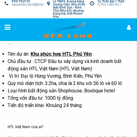
0901992103
Lô TM09, Đường Đặng
Từ 7h30 đến 17h00
nguyenduc.dxnt@gmail.com
Quang Cầm, Khu đô thị
Từ thứ 2 đến thứ 7
biển Bình Sơn - Ninh
Chữ (Khu K2), phường
Đông Hải, tỉnh Khánh
Hòa.
Khu Phức Hợp HTL Phú Yên
Tên dự án:
Khu phức hợp HTL Phú Yên
Chủ đầu tư : CTCP Đầu tư xây dựng và kinh doanh bất
động sản HTL Việt Nam (HTL Việt Nam)
Vị trí: Đại lộ Hùng Vương, Bình Kiến, Phú Yên
Quy mô diện tích: 3.2ha, chia là 2 khu với 56 lô và 60 lô
Loại hình bất động sản Shophouse, Boutique hotel
Tổng vốn đầu tư: 1000 tỷ đồng
Tiến độ triển khai: Khoảng 24 tháng
HTL Việt Nam của ai?