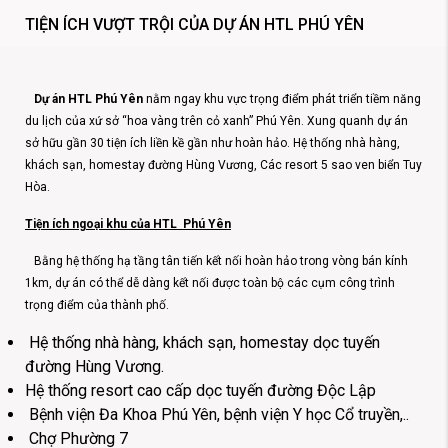
TIỆN ÍCH VƯỢT TRỘI CỦA DỰ ÁN HTL PHÚ YÊN
D
ự án HTL Phú Yên
nằm ngay khu vực trọng điểm phát triển tiềm năng
du lịch của xứ sở “hoa vàng trên cỏ xanh” Phú Yên. Xung quanh dự án
sở hữu gần 30 tiện ích liền kề gần như hoàn hảo. Hệ thống nhà hàng,
khách sạn, homestay đường Hùng Vương, Các resort 5 sao ven biển Tuy
Hòa.
Tiện ích ngoại khu của HTL Phú Yên
Bằng hệ thống hạ tầng tân tiến kết nối hoàn hảo trong vòng bán kính
1km, dự án có thể dễ dàng kết nối được toàn bộ các cụm công trình
trọng điểm của thành phố.
Hệ thống nhà hàng, khách sạn, homestay dọc tuyến
đường Hùng Vương.
Hệ thống resort cao cấp dọc tuyến đường Độc Lập
Bệnh viện Đa Khoa Phú Yên, bệnh viện Y học Cổ truyền,..
Chợ Phường 7