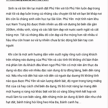
Sinh ra và lớn lên tại mảnh đất Phú Yên với tôi Phú Yên luôn đẹp trong
mắt tôi và đẹp luôn trong cả những câu chuyện tôi kể với bạn bè khắp nơi
khi còn là chàng sinh viên học tại Sài Gòn. Phú Yên một tỉnh nằm khu
vực Nam Trung Bộ được thiên nhiên ưu đãi với đường bờ biển dài gần
200km, nhiều vịnh, vũng và các bãi tắm đẹp với nước xanh ngắt và cát
trắng mịn. Tất cả những điều đó còn đẹp và thơ mộng hơn rất nhiều vì
hầu như còn hoan sơ và tự nhiên chưa bị tác động bởi bàn tay con
người.
Khi còn là một anh hướng dẫn viên suốt ngày rông ruổi cùng khách
trên những nẻo đường của Phú Yên và các tỉnh thì không chỉ bản thân
mà phần lớn du khách đều khen ngợi Phú Yên có một nền ẩm thực đa
dạng và độc đáo với nhiều đặc sản dung dị từ đồng bằng, biển đến rừng
núi. Nếu như nói đến hải sản nói đến cá người đại dương thì không tỉnh
nào qua được Phú Yên về sản lượng đánh bắt, độ ngon trong từng miếng
thịt của cá hay cách chế biến đa dạng, thì Bò một nắng lại mang đến
một hương vị rừng núi khác biệt với bò cỏ vàng Sông Hinh kết hợp với
muối làm từ con kiến vàng, đến những món ăn dung dị bình dân như chè
hạt đát, bánh tráng hỏi lòng heo Hòa Đa, Bánh canh hẹ….