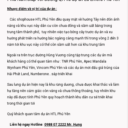
Nhược điểm về vị trí của dự án :
Các shophouse HTL Phú Yên đều quay mặt về hướng Tây nên đón ánh
nắng và khu vực này dân cư còn chưa đông và sầm uất bằng trong
trung tâm thành phố, tuy nhiên việc tạo bóng cây trước dự án và xu
hướng phát triển ra hướng bắc ngàng càng mạnh thì trong vòng 2 đến 3
năm tới khu vực này có thể còn sầm uất hơn cả khu trung tâm
Ngoài ra trên trục đường Hùng Vương cũng tập trung các dự án mà
khách hàng có thể quan tâm như : TNR Phú Yên, Apec Mandala
Wynham Phú Yên, Vincom Phú Yên và các dự án mới đấu giá trúng của
Hải Phát Land, Numberone…sắp triển khai
Sau lưng dự án hiện nay là khu rừng dương, chưa được khai thác và làm
hạ tầng nên cảm giác còn vắng và chưa thông thoáng, tuy nhiên khu
này đã được tỉnh Phú Yên quy hoạch thành khu dân cư sẽ triển khai
trong thời gian tới
Quý khách quan tâm dự án HTL Phú Yên
Liên hệ ngay Hotline
:
0988 07 2222 Mr. Hưng