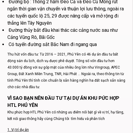
Đường bộ : Thông 2 hầm Đèo Cả và Đèo Cù Mông rút
ngắn thời gian vận chuyển và thuận lợi lưu thông, ngoài ra
các tuyến quốc lộ 25, 29 được nâng cấp và mở rộng đi
thẳng lên Tây Nguyên
Đường thủy bắt đầu khai thác các cảng nước sau như
Cảng Vũng Rô, Bãi Gốc
Có tuyến đường sắt Bắc Nam đi ngang qua
Thu hút vốn đầu tư: Từ 2016 – 2021, Phú Yên có 46 dự án đầu tư bất
động sản du lịch, dịch vụ được phê duyệt. Tổng số vốn đầu tư hơn
43.000 tỷ đồng với sự góp mặt của nhiều ông lớn như Vingroup, APEC
Group, Đất Xanh Miền Trung, TNR, Hải Phát … Ngoài ra, theo thông tin từ
tỉnh Phú Yên thì tỉnh còn chuẩn bị sẵn hàng nghìn ha đất sạch sẵn sàng
chờ các nhà đầu tư.
VÌ SAO BẠN NÊN ĐẦU TƯ TẠI DỰ ÁN KHU PỨC HỢP
HTL PHÚ YÊN
Khu phức hợp HTL Phú Yên có những ưu điểm nổi bật gì về vị trí, hạ tầng,
kết nối giao thông hãy cùng Chúng tôi
tìm hiểu và phân tích
1. Vị trí dự án