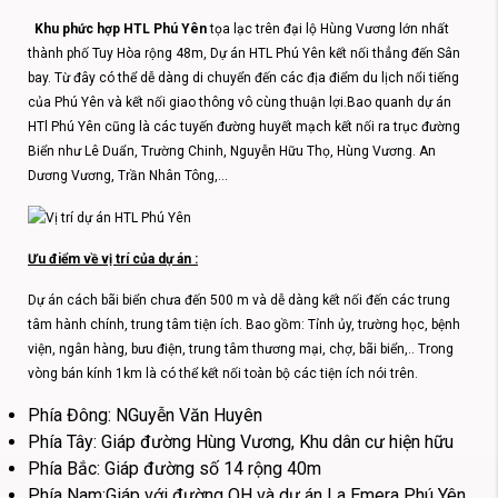
Khu phức hợp HTL Phú Yên
tọa lạc trên đại lộ Hùng Vương lớn nhất
thành phố Tuy Hòa rộng 48m, Dự án HTL Phú Yên kết nối thẳng đến Sân
bay. Từ đây có thể dễ dàng di chuyển đến các địa điểm du lịch nổi tiếng
của Phú Yên và kết nối giao thông vô cùng thuận lợi.Bao quanh dự án
HTl Phú Yên cũng là các tuyến đường huyết mạch kết nối ra trục đường
Biển như Lê Duẩn, Trường Chinh, Nguyễn Hữu Thọ, Hùng Vương. An
Dương Vương, Trần Nhân Tông,…
Ưu điểm về vị trí của dự án :
Dự án cách bãi biển chưa đến 500 m và dễ dàng kết nối đến các trung
tâm hành chính, trung tâm tiện ích. Bao gồm: Tỉnh ủy, trường học, bệnh
viện, ngân hàng, bưu điện, trung tâm thương mại, chợ, bãi biển,.. Trong
vòng bán kính 1km là có thể kết nối toàn bộ các tiện ích nói trên.
Phía Đông: NGuyễn Văn Huyên
Phía Tây: Giáp đường Hùng Vương, Khu dân cư hiện hữu
Phía Bắc: Giáp đường số 14 rộng 40m
Phía Nam:Giáp với đường QH và dự án La Emera Phú Yên