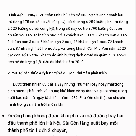
Tính đến 30/06/2021
, toàn tỉnh Phú Yên có 385 cơ sở kinh doanh lưu
trú (tăng 175 cơ sở so với cùng kỳ), có khoảng 6.250 buồng lưu trú (tăng
2.020 buồng so với cùng kỳ), trong số này có trên 700 buồng đạt tiêu
chuẩn 3-5 sao. Toàn tỉnh hiện có 3 khách sạn 5 sao, 2 khách sạn 4 sao,
3 khách sạn 3 sao, 6 khách sạn 2 sao, 42 khách sạn 1 sao; 72 khách
sạn, 87 nhà nghỉ, 26 homestay. và lượng khách đến Phú Yên năm 2020
đạt con số 1,2 triệu khách do ảnh hưởng dịch covid và giảm 45% so với
con số ấn tượng 1,8 triệu du khách năm 2019.
2. Yếu tố nào thúc đẩy kinh tế và du lịch Phú Yên phát triển
Được thiên nhiên ưu đãi là vậy nhưng Phú Yên loay hoay mãi trong
định hướng phát triển và những khó khăn về hạ tầng và giao thông trong
suốt bao năm từ ngày tách tỉnh năm 1989. Phú Yên chỉ thật sự chuyển
mình trong vài năm trở lại đây khi
Đường hàng không được khai phá và mở đường bay hai
đầu thành phố lớn Hà Nội, Sài Gòn tầng suất bay mỗi
thành phố từ 1 đến 2 chuyến,