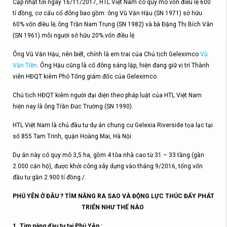
Cập nhật tới ngày 16/11/2017, HTL Việt Nam có quy mô vốn điều lệ 600
tỉ đồng, cơ cấu cổ đông bao gồm: ông Vũ Văn Hậu (SN 1971) sở hữu
60% vốn điều lệ; ông Trần Nam Trung (SN 1982) và bà Đặng Thị Bích Vân
(SN 1961) mỗi người sở hữu 20% vốn điều lệ.
Ông Vũ Văn Hậu, nên biết, chính là em trai của Chủ tịch Geleximco
Vũ
Văn Tiền
. Ông Hậu cũng là cổ đông sáng lập, hiện đang giữ vị trí Thành
viên HĐQT kiêm Phó Tổng giám đốc của Geleximco.
Chủ tịch HĐQT kiêm người đại diện theo pháp luật của HTL Việt Nam
hiện nay là ông Trần Đức Trường (SN 1990).
HTL Việt Nam là chủ đầu tư dự án chung cư Gelexia Riverside tọa lạc tại
số 855 Tam Trinh, quận Hoàng Mai, Hà Nội.
Dự án này có quy mô 3,5 ha, gồm 4 tòa nhà cao từ 31 – 33 tầng (gần
2.000 căn hộ), được khởi công xây dựng vào tháng 9/2016, tổng vốn
đầu tư gần 2.900 tỉ đồng./.
PHÚ YÊN Ở ĐÂU ? TÌM NĂNG RA SAO VÀ ĐỘNG LỰC THÚC ĐẨY PHÁT
TRIỂN NHƯ THẾ NÀO
1. Tìm năng đầu tư tại Phú Yên :