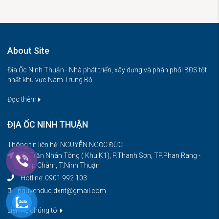
About Site
Địa Ốc Ninh Thuận - Nhà phát triển, xây dựng và phân phối BĐS tốt
nhất khu vực Nam Trung Bộ
Đọc thêm
ĐỊA ỐC NINH THUẬN
Thông tin liên hệ: NGUYỄN NGỌC ĐỨC
08 Trần Nhân Tông ( Khu K1), P.Thanh Sơn, TP.Phan Rang -
Tháp Chàm, T.Ninh Thuận
Hotline: 0901 992 103
nguyenduc.dxnt@gmail.com
Liên hệ chúng tôi