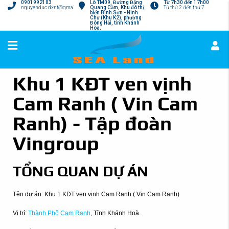
0901992103
Lô TM09, Đường Đặng
Từ 7h30 đến 17h00
nguyenduc.dxnt@gmail.com
Quang Cầm, Khu đô thị
Từ thứ 2 đến thứ 7
biển Bình Sơn - Ninh
Chữ (Khu K2), phường
Đông Hải, tỉnh Khánh
Hòa.
Khu 1 KĐT ven vịnh
Cam Ranh ( Vin Cam
Ranh) - Tập đoàn
Vingroup
TỔNG QUAN DỰ ÁN
Tên dự án: Khu 1 KĐT ven vịnh Cam Ranh ( Vin Cam Ranh)
Vị trí:
Thành Phố Cam Ranh
, Tỉnh Khánh Hoà.