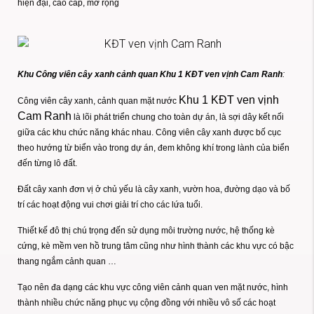
hiện đại, cao cấp, mở rộng
Khu Công viên cây xanh cảnh quan Khu 1 KĐT ven vịnh Cam Ranh
:
Khu 1 KĐT ven vịnh
Công viên cây xanh, cảnh quan mặt nước
Cam Ranh
là lõi phát triển chung cho toàn dự án, là sợi dây kết nối
giữa các khu chức năng khác nhau. Công viên cây xanh được bố cục
theo hướng từ biển vào trong dự án, đem không khí trong lành của biển
đến từng lô đất.
Đất cây xanh đơn vị ở chủ yếu là cây xanh, vườn hoa, đường dạo và bố
trí các hoạt động vui chơi giải trí cho các lứa tuổi.
Thiết kế đô thị chú trọng đến sử dụng môi trường nước, hệ thống kè
cứng, kè mềm ven hồ trung tâm cũng như hình thành các khu vực có bậc
thang ngắm cảnh quan …
Tạo nên đa dạng các khu vực công viên cảnh quan ven mặt nước, hình
thành nhiều chức năng phục vụ cộng đồng với nhiều vô số các hoạt