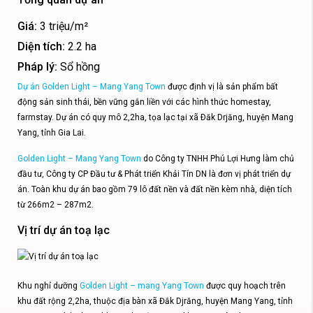
Giá:
3 triệu/m²
Diện tích:
2.2 ha
Pháp lý:
Sổ hồng
Dự án Golden Light – Mang Yang Town
được định vị là sản phẩm bất
động sản sinh thái, bền vững gắn liền với các hình thức homestay,
farmstay. Dự án có quy mô 2,2ha, tọa lạc tại xã Ðăk Drjăng, huyện Mang
Yang, tỉnh Gia Lai.
Golden Light – Mang Yang Town
do Công ty TNHH Phú Lợi Hưng làm chủ
đầu tư, Công ty CP Đầu tư & Phát triển Khải Tín DN là đơn vị phát triển dự
án. Toàn khu dự án bao gồm 79 lô đất nền và đất nền kèm nhà, diện tích
từ 266m2 – 287m2.
Vị trí dự án toạ lạc
Khu nghỉ dưỡng
Golden Light – mang Yang Town
được quy hoạch trên
khu đất rộng 2,2ha, thuộc địa bàn xã Đắk Djrăng, huyện Mang Yang, tỉnh