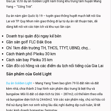
Gia Lai. Vị trí dự án Golden Light nằm trong khu trung tâm huyện Mang
Yang – “Cổng Trời”.
Dự án nằm gần Quốc lộ 19 – tuyến giao thông huyết mạch kết nối Gia
Lai với TP. Quy Nhơn nên giao thông đi lại từ dự án rất thuận tiện, dễ
dàng kết nối với các tiện ích và khu vực lân cận:
Doanh trại quân đội ngay kế bên
Gần sân golf FLC Đăk Đoa
Chỉ 1km đến trường TH, THCS, TTYT, UBND, chợ,…
Cách thành phố Pleiku 30 km
Cách sân bay Pleiku 35 km
Gần đồi cỏ hồng và các điểm du lịch nổi tiếng của Gia Lai
Sản phẩm của Gold Light
Dự án Golden Light
– Mang Yang Town bao gồm 79 lô đất nền và đất
kèm nhà; chia thành 2 loại hình sản phẩm đặc trưng là biệt thự và
bungalow. Mỗi lô đất có diện tích từ 266 – 287m2; có thể kèm theo villa
và bungalow diện tích từ 24-60m2. Với các sản phẩm này, chủ sở hữu có
thể sử dụng làm nơi sinh sống lâu dài; nghỉ dưỡng dịp cuối tuần, lễ tết
hoặc kinh doanh homestay, farmstay.