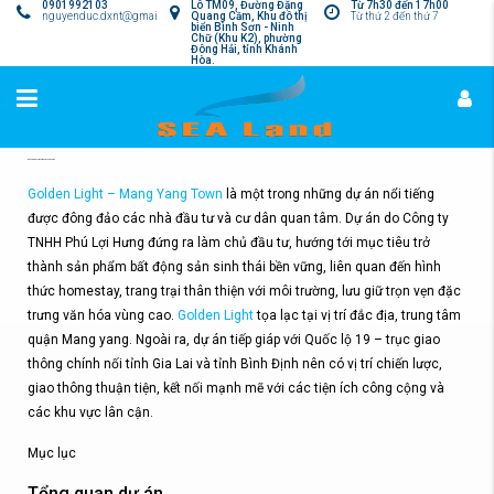
0901992103
Lô TM09, Đường Đặng
Từ 7h30 đến 17h00
nguyenduc.dxnt@gmail.com
Quang Cầm, Khu đô thị
Từ thứ 2 đến thứ 7
biển Bình Sơn - Ninh
Chữ (Khu K2), phường
Đông Hải, tỉnh Khánh
Hòa.
Dự án Golden Light – Mang Yang Town
Golden Light – Mang Yang Town
là một trong những dự án nổi tiếng
được đông đảo các nhà đầu tư và cư dân quan tâm. Dự án do Công ty
TNHH Phú Lợi Hưng đứng ra làm chủ đầu tư, hướng tới mục tiêu trở
thành sản phẩm bất động sản sinh thái bền vững, liên quan đến hình
thức homestay, trang trại thân thiện với môi trường, lưu giữ trọn vẹn đặc
trưng văn hóa vùng cao.
Golden Light
tọa lạc tại vị trí đắc địa, trung tâm
quận Mang yang. Ngoài ra, dự án tiếp giáp với Quốc lộ 19 – trục giao
thông chính nối tỉnh Gia Lai và tỉnh Bình Định nên có vị trí chiến lược,
giao thông thuận tiện, kết nối mạnh mẽ với các tiện ích công cộng và
các khu vực lân cận.
Mục lục
Tổng quan dự án