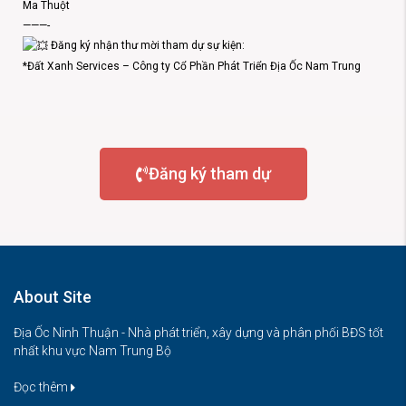
Ma Thuột
———-
Đăng ký nhận thư mời tham dự sự kiện:
*Đất Xanh Services – Công ty Cổ Phần Phát Triển Địa Ốc Nam Trung
Đăng ký tham dự
About Site
Địa Ốc Ninh Thuận - Nhà phát triển, xây dựng và phân phối BĐS tốt
nhất khu vực Nam Trung Bộ
Đọc thêm