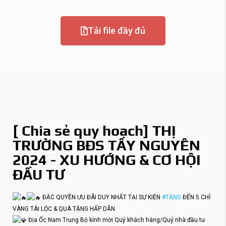
Tải file đầy đủ
[ Chia sẻ quy hoạch] THỊ
TRƯỜNG BĐS TÂY NGUYÊN
2024 - XU HƯỚNG & CƠ HỘI
ĐẦU TƯ
ĐẶC QUYỀN ƯU ĐÃI DUY NHẤT TẠI SỰ KIỆN
#TẶNG
ĐẾN 5 CHỈ
VÀNG TÀI LỘC & QUÀ TẶNG HẤP DẪN
Địa Ốc Nam Trung Bộ kính mời Quý khách hàng/Quý nhà đầu tư