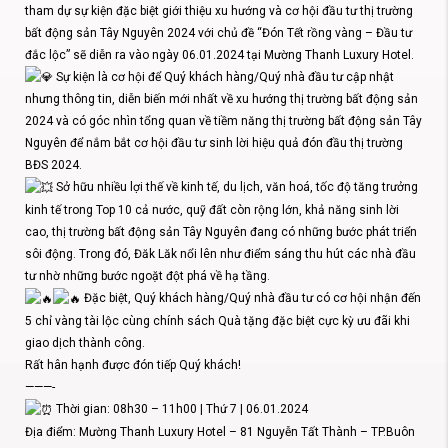
tham dự sự kiện đặc biệt giới thiệu xu hướng và cơ hội đầu tư thị trường
bất động sản Tây Nguyên 2024 với chủ đề “Đón Tết rồng vàng – Đầu tư
đắc lộc” sẽ diễn ra vào ngày 06.01.2024 tại Mường Thanh Luxury Hotel.
Sự kiện là cơ hội để Quý khách hàng/Quý nhà đầu tư cập nhật
nhưng thông tin, diễn biến mới nhất về xu hướng thị trường bất động sản
2024 và có góc nhìn tổng quan về tiềm năng thị trường bất động sản Tây
Nguyên để nắm bắt cơ hội đầu tư sinh lời hiệu quả đón đầu thị trường
BĐS 2024.
Sở hữu nhiều lợi thế về kinh tế, du lịch, văn hoá, tốc độ tăng trưởng
kinh tế trong Top 10 cả nước, quỹ đất còn rộng lớn, khả năng sinh lời
cao, thị trường bất động sản Tây Nguyên đang có những bước phát triển
sôi động. Trong đó, Đăk Lăk nổi lên như điểm sáng thu hút các nhà đầu
tư nhờ những bước ngoặt đột phá về hạ tầng.
Đặc biệt, Quý khách hàng/Quý nhà đầu tư có cơ hội nhận đến
5 chỉ vàng tài lộc cùng chính sách Quà tặng đặc biệt cực kỳ ưu đãi khi
giao dịch thành công.
Rất hân hạnh được đón tiếp Quý khách!
———-
Thời gian: 08h30 – 11h00 | Thứ 7 | 06.01.2024
Địa điểm: Mường Thanh Luxury Hotel – 81 Nguyễn Tất Thành – TP.Buôn