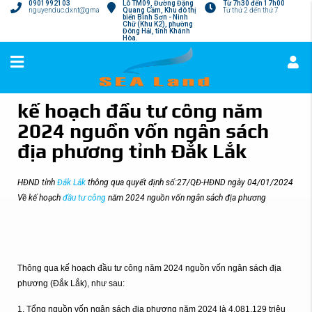
0901992103
Lô TM09, Đường Đặng
Từ 7h30 đến 17h00
nguyenduc.dxnt@gmail.com
Quang Cầm, Khu đô thị
Từ thứ 2 đến thứ 7
biển Bình Sơn - Ninh
Chữ (Khu K2), phường
Đông Hải, tỉnh Khánh
Hòa.
kế hoạch đầu tư công năm
2024 nguồn vốn ngân sách
địa phương tỉnh Đắk Lắk
HĐND tỉnh
Đắk Lắk
thông qua quyết định số:27/QĐ-HĐND ngày 04/01/2024
Về kế hoạch
đầu tư công
năm 2024 nguồn vốn ngân sách địa phương
Thông qua kế hoạch đầu tư công năm 2024 nguồn vốn ngân sách địa
phương (Đắk Lắk), như sau:
1. Tổng nguồn vốn ngân sách địa phương năm 2024 là 4.081.129 triệu