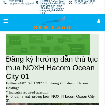
0901992103
Lô TM09, Đường Đặng
Từ 7h30 đến 17h00
nguyenduc.dxnt@gmail.com
Quang Cầm, Khu đô thị
Từ thứ 2 đến thứ 7
biển Bình Sơn - Ninh
Chữ (Khu K2), phường
Đông Hải, tỉnh Khánh
Hòa.