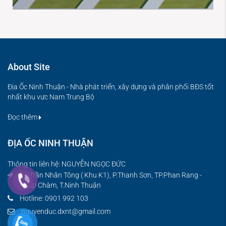
About Site
Địa Ốc Ninh Thuận - Nhà phát triển, xây dựng và phân phối BĐS tốt
nhất khu vực Nam Trung Bộ
Đọc thêm
ĐỊA ỐC NINH THUẬN
Thông tin liên hệ: NGUYỄN NGỌC ĐỨC
08 Trần Nhân Tông ( Khu K1), P.Thanh Sơn, TP.Phan Rang -
Tháp Chàm, T.Ninh Thuận
Hotline: 0901 992 103
nguyenduc.dxnt@gmail.com