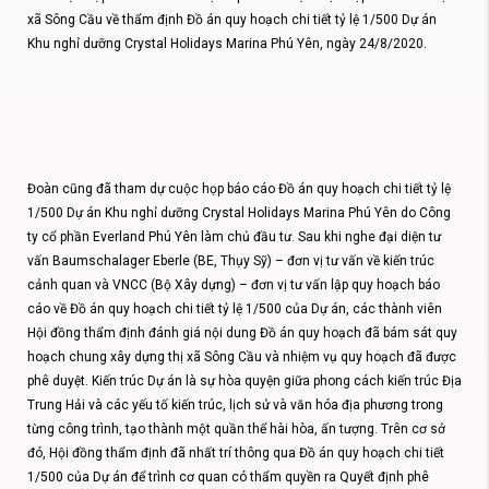
xã Sông Cầu về thẩm định Đồ án quy hoạch chi tiết tỷ lệ 1/500 Dự án
Khu nghỉ dưỡng Crystal Holidays Marina Phú Yên, ngày 24/8/2020.
Đoàn cũng đã tham dự cuộc họp báo cáo Đồ án quy hoạch chi tiết tỷ lệ
1/500 Dự án Khu nghỉ dưỡng Crystal Holidays Marina Phú Yên do Công
ty cổ phần Everland Phú Yên làm chủ đầu tư. Sau khi nghe đại diện tư
vấn Baumschalager Eberle (BE, Thụy Sỹ) – đơn vị tư vấn về kiến trúc
cảnh quan và VNCC (Bộ Xây dựng) – đơn vị tư vấn lập quy hoạch báo
cáo về Đồ án quy hoạch chi tiết tỷ lệ 1/500 của Dự án, các thành viên
Hội đồng thẩm định đánh giá nội dung Đồ án quy hoạch đã bám sát quy
hoạch chung xây dựng thị xã Sông Cầu và nhiệm vụ quy hoạch đã được
phê duyệt. Kiến trúc Dự án là sự hòa quyện giữa phong cách kiến trúc Địa
Trung Hải và các yếu tố kiến trúc, lịch sử và văn hóa địa phương trong
từng công trình, tạo thành một quần thể hài hòa, ấn tượng. Trên cơ sở
đó, Hội đồng thẩm định đã nhất trí thông qua Đồ án quy hoạch chi tiết
1/500 của Dự án để trình cơ quan có thẩm quyền ra Quyết định phê