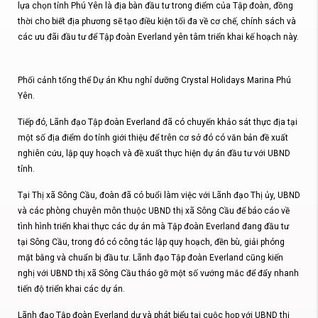
lựa chọn tỉnh Phú Yên là địa bàn đầu tư trong điểm của Tập đoàn, đồng
thời cho biết địa phương sẽ tạo điều kiện tối đa về cơ chế, chính sách và
các ưu đãi đầu tư để Tập đoàn Everland yên tâm triển khai kế hoạch này.
Phối cảnh tổng thể Dự án Khu nghỉ dưỡng Crystal Holidays Marina Phú
Yên.
Tiếp đó, Lãnh đạo Tập đoàn Everland đã có chuyến khảo sát thực địa tại
một số địa điểm do tỉnh giới thiệu để trên cơ sở đó có văn bản đề xuất
nghiên cứu, lập quy hoạch và đề xuất thực hiện dự án đầu tư với UBND
tỉnh.
Tại Thị xã Sông Cầu, đoàn đã có buổi làm việc với Lãnh đạo Thị ủy, UBND
và các phòng chuyên môn thuộc UBND thị xã Sông Cầu để báo cáo về
tình hình triển khai thực các dự án mà Tập đoàn Everland đang đầu tư
tại Sông Cầu, trong đó có công tác lập quy hoạch, đền bù, giải phóng
mặt bằng và chuẩn bị đầu tư. Lãnh đạo Tập đoàn Everland cũng kiến
nghị với UBND thị xã Sông Cầu tháo gỡ một số vướng mắc để đẩy nhanh
tiến độ triển khai các dự án.
Lãnh đạo Tập đoàn Everland dự và phát biểu tại cuộc họp với UBND thị