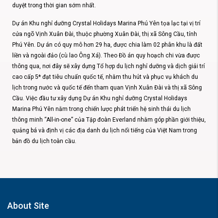
duyệt trong thời gian sớm nhất.
Dự án Khu nghỉ dưỡng Crystal Holidays Marina Phú Yên tọa lạc tại vị trí
cửa ngõ Vịnh Xuân Đài, thuộc phường Xuân Đài, thị xã Sông Cầu, tỉnh
Phú Yên. Dự án có quy mô hơn 29 ha, được chia làm 02 phân khu là đất
liền và ngoài đảo (cù lao Ông Xá). Theo Đồ án quy hoạch chi vừa được
thông qua, nơi đây sẽ xây dựng Tổ hợp du lịch nghỉ dưỡng và dịch giải trí
cao cấp 5* đạt tiêu chuẩn quốc tế, nhằm thu hút và phục vụ khách du
lịch trong nước và quốc tế đến tham quan Vịnh Xuân Đài và thị xã Sông
Cầu. Việc đầu tư xây dựng Dự án Khu nghỉ dưỡng Crystal Holidays
Marina Phú Yên nằm trong chiến lược phát triển hệ sinh thái du lịch
thông minh “All-in-one” của Tập đoàn Everland nhằm góp phần giới thiệu,
quảng bá và định vị các địa danh du lịch nổi tiếng của Việt Nam trong
bản đồ du lịch toàn cầu.
About Site