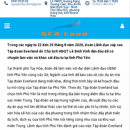
0901992103
Lô TM09, Đường Đặng
Từ 7h30 đến 17h00
nguyenduc.dxnt@gmail.com
Quang Cầm, Khu đô thị
Từ thứ 2 đến thứ 7
biển Bình Sơn - Ninh
Chữ (Khu K2), phường
Đông Hải, tỉnh Khánh
Hòa.
Trong các ngày từ 22 đến 25 tháng 8 năm 2020, đoàn Lãnh đạo cấp cao
Tập đoàn Everland do Chủ tịch HĐQT Lê Đình Vinh dẫn đầu đã có
chuyến làm việc và khảo sát đầu tư tại tỉnh Phú Yên.
Tại thành phố Tuy Hòa, đoàn đã làm việc với đại diện Lãnh đạo UBND
tỉnh Phú Yên cùng các Sở, Ngành của tỉnh để báo cáo về các dự án mà
Tập đoàn Everland đang triển khai, đồng thời trình bày về kế hoạch đầu
tư mở rộng của Tập đoàn tại Phú Yên. Theo đó, Tập đoàn Everland lựa
chọn tỉnh Phú Yên là một trong những địa bàn trọng điểm đầu tư tại khu
vực miền Trung. Tập đoàn sẽ tập trung nghiên cứu, đề xuất đầu tư các
dự án quy mô lớn để khai thác các lợi thế về các yếu tố tự nhiên, lịch sử,
văn hóa xã hội của các địa phương trong tỉnh nhằm thúc đẩy phát triển
du lịch, dịch vụ của tỉnh Phú Yên nói riêng cũng như của cả khu vực
miền Trung. Lãnh đạo tỉnh Phú Yên đánh giá cao việc Tập đoàn Everland