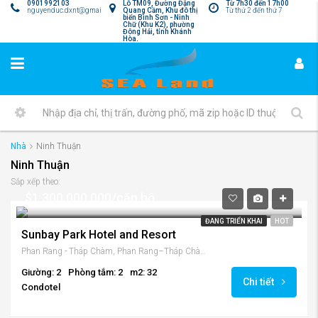
0901992103
Lô TM09, Đường Đặng
Từ 7h30 đến 17h00
nguyenduc.dxnt@gmail.com
Quang Cầm, Khu đô thị
Từ thứ 2 đến thứ 7
biển Bình Sơn - Ninh
Chữ (Khu K2), phường
Đông Hải, tỉnh Khánh
Hòa.
Nhà
Ninh Thuận
Ninh Thuận
Sắp xếp theo:
$1,300,000,000/căn hộ
ĐANG TRIỂN KHAI
HOT
Sunbay Park Hotel and Resort
Phan Rang - Tháp Chàm, Phan Rang–Tháp Chàm, Tỉnh Ninh Thuận, Việt Nam
Giường: 2
Phòng tắm: 2
m2: 32
Chi tiết
Condotel