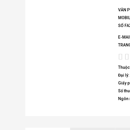
VĂN 
MOBIL
SỐ FA
E-MAI
TRAN
Thuộc 
Đại lý
Giấy 
Số th
Ngôn 