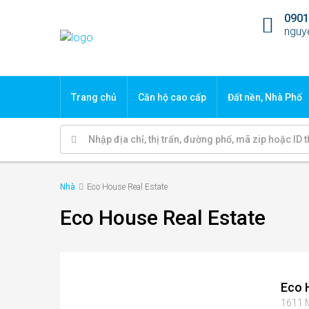
090
nguy
Trang chủ
Căn hộ cao cấp
Đất nền, Nhà Phố
Nhà
Eco House Real Estate
Eco House Real Estate
Eco 
1611 M