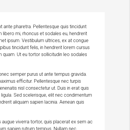
t ante pharetra. Pellentesque quis tincidunt
lum libero mi, rhoncus et sodales eu, hendrerit
 amet ipsum. Vestibulum ultrices, ex at congue
bus tincidunt felis, in hendrerit lorem cursus
n quam. Ut eu tortor sollicitudin leo sodales
Donec semper purus ut ante tempus gravida.
ximus efficitur. Pellentesque nec turpis
nenatis nisl consectetur ut. Duis in erat quis
ur ligula. Sed scelerisque, elit nec condimentum
drerit aliquam sapien lacinia. Aenean quis
 augue viverra tortor, quis placerat ex sem ac
ctum sapien rutrum tempus. Nullam nec