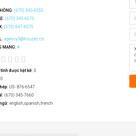
PHÒNG:
(670) 345-6555
E:
(670) 345-6575
X:
(670) 647-6575
L:
agency3@houzez.co
G MẠNG:
#
tính được liệt kê:
0
:
0
phép:
US- 876-6547
uế:
(670) 345-7660
ngữ:
english,spanish,french