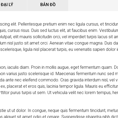
ĐẠI LÝ
BẢN ĐỒ
ing elit. Pellentesque pretium enim nec ligula cursus, et tincidun
s quis, cursus risus. Duis sed luctus elit, at faucibus enim. Vestibu
tpat, elit mauris sollicitudin orci, vel imperdiet turpis lacus sit
um nisl justo sit amet orci. Aenean vitae congue magna. Duis dapi
elerisque, ligula nisl placerat turpis, eu venenatis sapien dolor i
non, iaculis diam. Proin in mollis augue, eget fermentum quam. 
 non varius justo scelerisque id. Maecenas fermentum nunc sed ma
avida ante nec eleifend commodo. Cras gravida interdum nisl, vel ve
x, placerat et eros quis, lacinia tempor ligula. Mauris eu efficit
itor purus turpis ut sem. Ut vehicula velit nec lorem tempus, hen
ie ut ut dolor. In congue, neque quis fermentum tincidunt, metus
s aliquet sit amet odio et ornare. Suspendisse pharetra nibh di