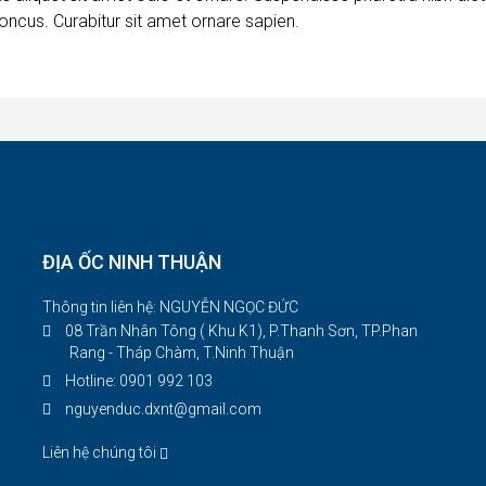
oncus. Curabitur sit amet ornare sapien.
ĐỊA ỐC NINH THUẬN
Thông tin liên hệ: NGUYỄN NGỌC ĐỨC
08 Trần Nhân Tông ( Khu K1), P.Thanh Sơn, TP.Phan
Rang - Tháp Chàm, T.Ninh Thuận
Hotline: 0901 992 103
nguyenduc.dxnt@gmail.com
Liên hệ chúng tôi