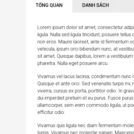
TỔNG QUAN
DANH SÁCH
Lorem ipsum dolor sit amet, consectetur adipisc
ligula. Nulla sed ligula tincidunt, posuere tellu
non eros. Mauris laoreet, ante id fermentum volu
vehicula, ipsum orci bibendum nunc, at vestibul
sit amet. Quisque dapibus, lorem a vestibulum sc
pharetra. Nulla eget posuere arcu.
Vivamus vel lacus lacinia, condimentum nunc 
Quisque et ante orci. Sed venenatis turpis mi,
viverra, cursus ex porta, porttitor odio. In gr
dui imperdiet pretium et eu purus. Fusce purus e
ullamcorper, sem enim commodo ligula, ut portt
efficitur odio.
Vivamus quis ligula nec diam fermentum molest
turpis. Vivamus nec molestie sapien. Maecena