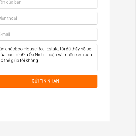
GỬI TIN NHẮN