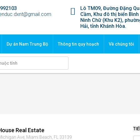
1992103
Lô TM09, Đường Đặng Qu
enduc.dxnt@gmail.com
Cầm, Khu đô thị biển Bình
Ninh Chữ (Khu K2), phườ
Hải, tỉnh Khánh Hòa.
Dự án Nam Trung Bộ
Thông tin quy hoạch
Về chúng tôi
TI
House Real Estate
ichigan Ave, Miami Beach, FL 33139