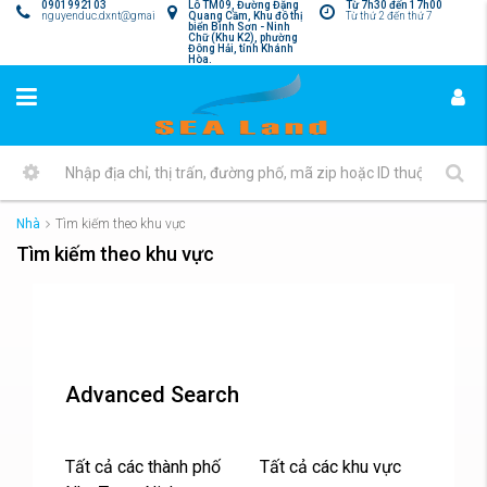
0901992103
Lô TM09, Đường Đặng
Từ 7h30 đến 17h00
nguyenduc.dxnt@gmail.com
Quang Cầm, Khu đô thị
Từ thứ 2 đến thứ 7
biển Bình Sơn - Ninh
Chữ (Khu K2), phường
Đông Hải, tỉnh Khánh
Hòa.
Nhà
Tìm kiếm theo khu vực
Tìm kiếm theo khu vực
Advanced Search
Tất cả các thành phố
Tất cả các khu vực